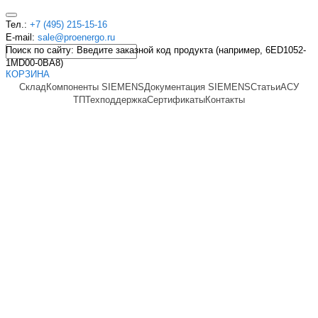
Тел.:
+7 (495) 215-15-16
E-mail:
sale@proenergo.ru
Поиск по сайту: Введите заказной код продукта (например, 6ED1052-
1MD00-0BA8)
КОРЗИНА
Склад
Компоненты SIEMENS
Документация SIEMENS
Статьи
АСУ
ТП
Техподдержка
Сертификаты
Контакты