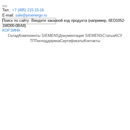
Тел.:
+7 (495) 215-15-16
E-mail:
sale@proenergo.ru
Поиск по сайту: Введите заказной код продукта (например, 6ED1052-
1MD00-0BA8)
КОРЗИНА
Склад
Компоненты SIEMENS
Документация SIEMENS
Статьи
АСУ
ТП
Техподдержка
Сертификаты
Контакты