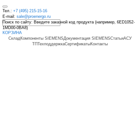
Тел.:
+7 (495) 215-15-16
E-mail:
sale@proenergo.ru
Поиск по сайту: Введите заказной код продукта (например, 6ED1052-
1MD00-0BA8)
КОРЗИНА
Склад
Компоненты SIEMENS
Документация SIEMENS
Статьи
АСУ
ТП
Техподдержка
Сертификаты
Контакты