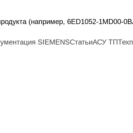
 продукта (например, 6ED1052-1MD00-0B
кументация SIEMENS
Статьи
АСУ ТП
Тех