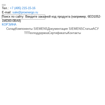
Тел.:
+7 (495) 215-15-16
E-mail:
sale@proenergo.ru
Поиск по сайту: Введите заказной код продукта (например, 6ED1052-
1MD00-0BA8)
КОРЗИНА
Склад
Компоненты SIEMENS
Документация SIEMENS
Статьи
АСУ
ТП
Техподдержка
Сертификаты
Контакты