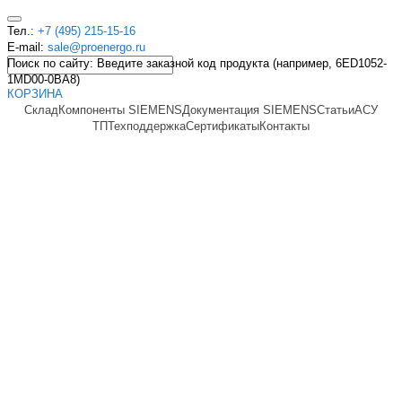
Тел.:
+7 (495) 215-15-16
E-mail:
sale@proenergo.ru
Поиск по сайту: Введите заказной код продукта (например, 6ED1052-
1MD00-0BA8)
КОРЗИНА
Склад
Компоненты SIEMENS
Документация SIEMENS
Статьи
АСУ
ТП
Техподдержка
Сертификаты
Контакты