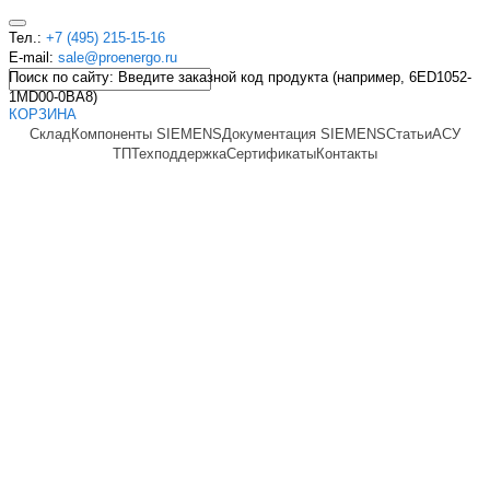
Тел.:
+7 (495) 215-15-16
E-mail:
sale@proenergo.ru
Поиск по сайту: Введите заказной код продукта (например, 6ED1052-
1MD00-0BA8)
КОРЗИНА
Склад
Компоненты SIEMENS
Документация SIEMENS
Статьи
АСУ
ТП
Техподдержка
Сертификаты
Контакты