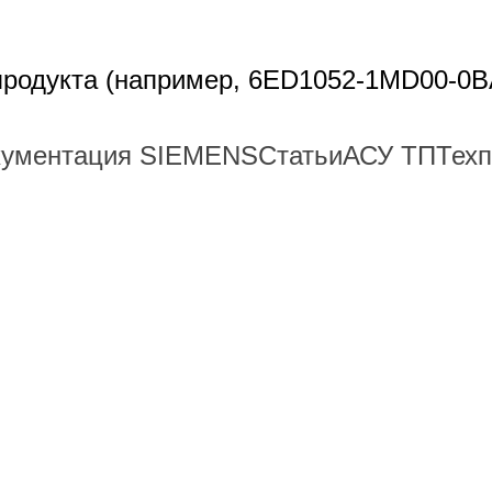
 продукта (например, 6ED1052-1MD00-0B
кументация SIEMENS
Статьи
АСУ ТП
Тех