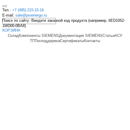
Тел.:
+7 (495) 215-15-16
E-mail:
sale@proenergo.ru
Поиск по сайту: Введите заказной код продукта (например, 6ED1052-
1MD00-0BA8)
КОРЗИНА
Склад
Компоненты SIEMENS
Документация SIEMENS
Статьи
АСУ
ТП
Техподдержка
Сертификаты
Контакты