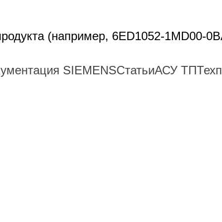
 продукта (например, 6ED1052-1MD00-0B
кументация SIEMENS
Статьи
АСУ ТП
Тех