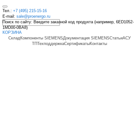
Тел.:
+7 (495) 215-15-16
E-mail:
sale@proenergo.ru
Поиск по сайту: Введите заказной код продукта (например, 6ED1052-
1MD00-0BA8)
КОРЗИНА
Склад
Компоненты SIEMENS
Документация SIEMENS
Статьи
АСУ
ТП
Техподдержка
Сертификаты
Контакты