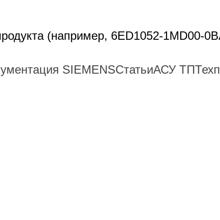
 продукта (например, 6ED1052-1MD00-0B
кументация SIEMENS
Статьи
АСУ ТП
Тех