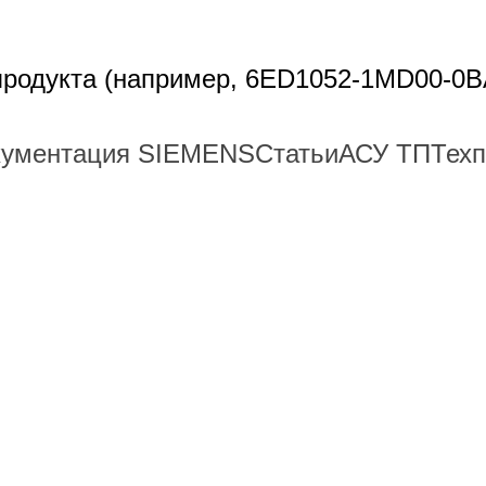
 продукта (например, 6ED1052-1MD00-0B
кументация SIEMENS
Статьи
АСУ ТП
Тех