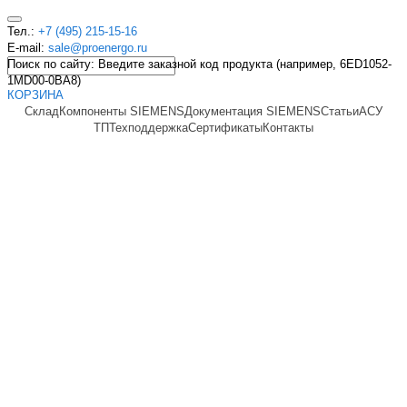
Тел.:
+7 (495) 215-15-16
E-mail:
sale@proenergo.ru
Поиск по сайту: Введите заказной код продукта (например, 6ED1052-
1MD00-0BA8)
КОРЗИНА
Склад
Компоненты SIEMENS
Документация SIEMENS
Статьи
АСУ
ТП
Техподдержка
Сертификаты
Контакты