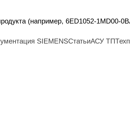
 продукта (например, 6ED1052-1MD00-0B
кументация SIEMENS
Статьи
АСУ ТП
Тех