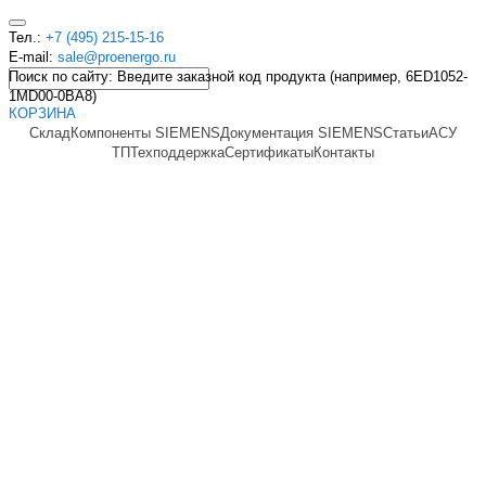
Тел.:
+7 (495) 215-15-16
E-mail:
sale@proenergo.ru
Поиск по сайту: Введите заказной код продукта (например, 6ED1052-
1MD00-0BA8)
КОРЗИНА
Склад
Компоненты SIEMENS
Документация SIEMENS
Статьи
АСУ
ТП
Техподдержка
Сертификаты
Контакты