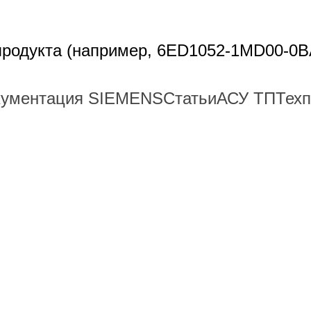
 продукта (например, 6ED1052-1MD00-0B
кументация SIEMENS
Статьи
АСУ ТП
Тех