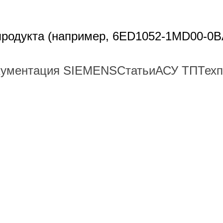
 продукта (например, 6ED1052-1MD00-0B
кументация SIEMENS
Статьи
АСУ ТП
Тех