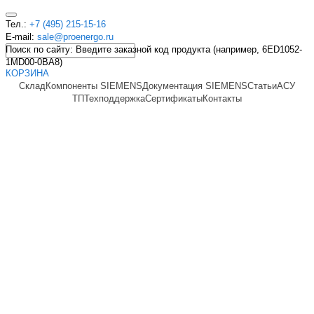
Тел.:
+7 (495) 215-15-16
E-mail:
sale@proenergo.ru
Поиск по сайту: Введите заказной код продукта (например, 6ED1052-
1MD00-0BA8)
КОРЗИНА
Склад
Компоненты SIEMENS
Документация SIEMENS
Статьи
АСУ
ТП
Техподдержка
Сертификаты
Контакты