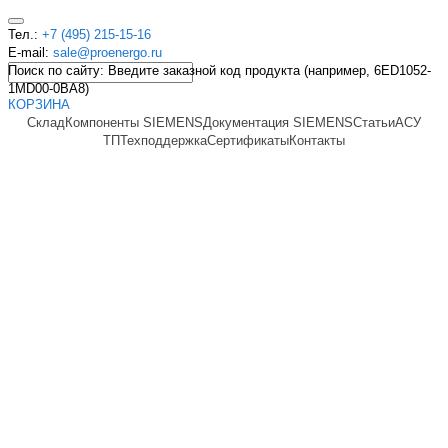
Тел.:
+7 (495) 215-15-16
E-mail:
sale@proenergo.ru
Поиск по сайту: Введите заказной код продукта (например, 6ED1052-
1MD00-0BA8)
КОРЗИНА
Склад
Компоненты SIEMENS
Документация SIEMENS
Статьи
АСУ
ТП
Техподдержка
Сертификаты
Контакты