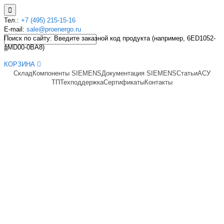
Тел.:
+7 (495) 215-15-16
E-mail:
sale@proenergo.ru
Поиск по сайту: Введите заказной код продукта (например, 6ED1052-
1MD00-0BA8)
КОРЗИНА
Склад
Компоненты SIEMENS
Документация SIEMENS
Статьи
АСУ
ТП
Техподдержка
Сертификаты
Контакты