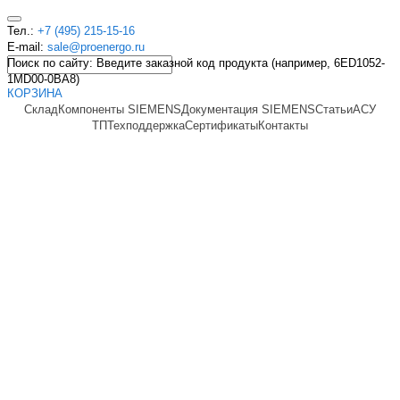
Тел.:
+7 (495) 215-15-16
E-mail:
sale@proenergo.ru
Поиск по сайту: Введите заказной код продукта (например, 6ED1052-
1MD00-0BA8)
КОРЗИНА
Склад
Компоненты SIEMENS
Документация SIEMENS
Статьи
АСУ
ТП
Техподдержка
Сертификаты
Контакты