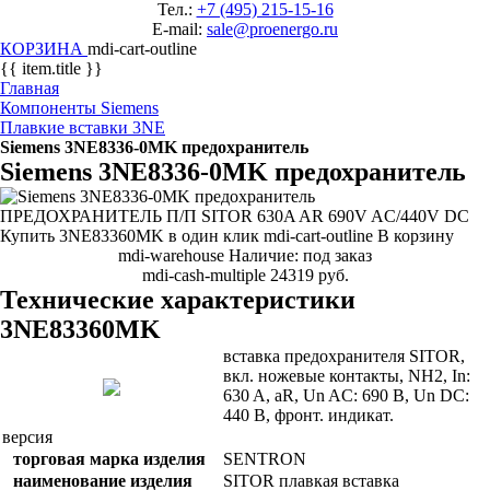
Тел.:
+7 (495) 215-15-16
E-mail:
sale@proenergo.ru
КОРЗИНА
mdi-cart-outline
{{ item.title }}
Главная
Компоненты Siemens
Плавкие вставки 3NE
Siemens 3NE8336-0MK предохранитель
Siemens 3NE8336-0MK предохранитель
ПРЕДОХРАНИТЕЛЬ П/П SITOR 630A AR 690V AC/440V DC
Купить
3NE83360MK
в один клик
mdi-cart-outline
В корзину
mdi-warehouse
Наличие: под заказ
mdi-cash-multiple
24319 руб.
Технические характеристики
3NE83360MK
вставка предохранителя SITOR,
вкл. ножевые контакты, NH2, In:
630 A, aR, Un AC: 690 В, Un DC:
440 В, фронт. индикат.
версия
торговая марка изделия
SENTRON
наименование изделия
SITOR плавкая вставка