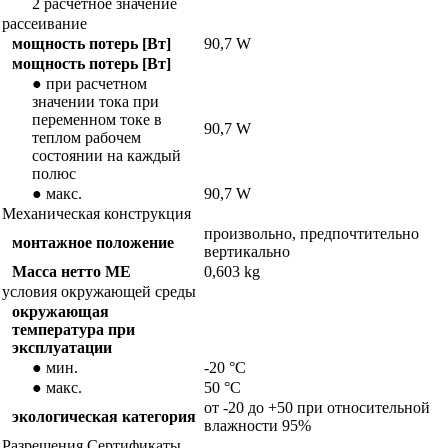
2 расчетное значение
рассеивание
мощность потерь [Вт]
90,7 W
мощность потерь [Вт]
● при расчетном
значении тока при
переменном токе в
90,7 W
теплом рабочем
состоянии на каждый
полюс
● макс.
90,7 W
Механическая конструкция
произвольно, предпочтительно
монтажное положение
вертикально
Масса нетто ME
0,603 kg
условия окружающей среды
окружающая
температура при
эксплуатации
● мин.
-20 °C
● макс.
50 °C
от -20 до +50 при относительной
экологическая категория
влажности 95%
Разрешения Сертификаты