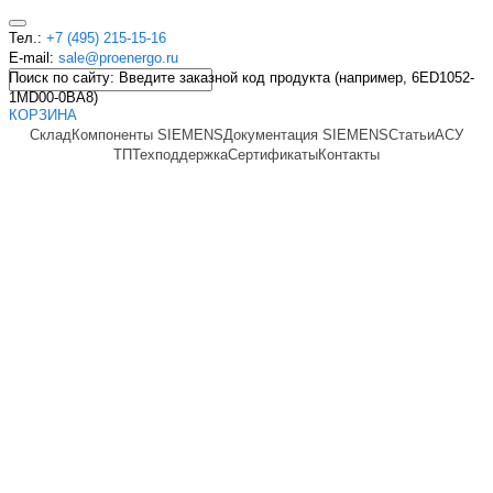
Тел.:
+7 (495) 215-15-16
E-mail:
sale@proenergo.ru
Поиск по сайту: Введите заказной код продукта (например, 6ED1052-
1MD00-0BA8)
КОРЗИНА
Склад
Компоненты SIEMENS
Документация SIEMENS
Статьи
АСУ
ТП
Техподдержка
Сертификаты
Контакты