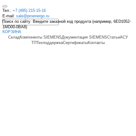
Тел.:
+7 (495) 215-15-16
E-mail:
sale@proenergo.ru
Поиск по сайту: Введите заказной код продукта (например, 6ED1052-
1MD00-0BA8)
КОРЗИНА
Склад
Компоненты SIEMENS
Документация SIEMENS
Статьи
АСУ
ТП
Техподдержка
Сертификаты
Контакты