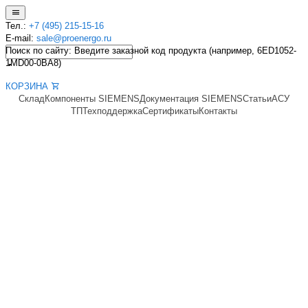
Тел.:
+7 (495) 215-15-16
E-mail:
sale@proenergo.ru
Поиск по сайту: Введите заказной код продукта (например, 6ED1052-
1MD00-0BA8)
КОРЗИНА
Склад
Компоненты SIEMENS
Документация SIEMENS
Статьи
АСУ
ТП
Техподдержка
Сертификаты
Контакты