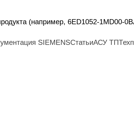
 продукта (например, 6ED1052-1MD00-0B
кументация SIEMENS
Статьи
АСУ ТП
Тех