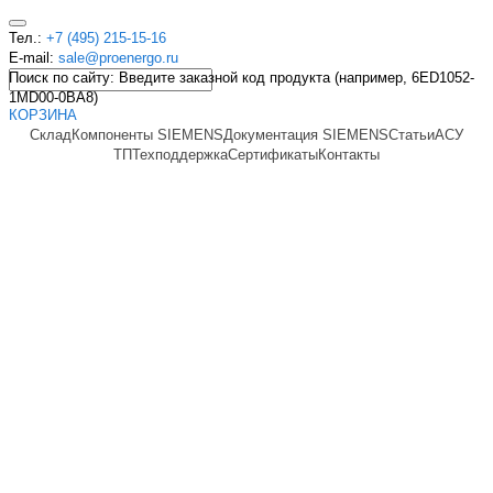
Тел.:
+7 (495) 215-15-16
E-mail:
sale@proenergo.ru
Поиск по сайту: Введите заказной код продукта (например, 6ED1052-
1MD00-0BA8)
КОРЗИНА
Склад
Компоненты SIEMENS
Документация SIEMENS
Статьи
АСУ
ТП
Техподдержка
Сертификаты
Контакты