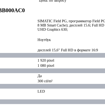
Цена: по запросу
0BB000AC0
SIMATIC Field PG, программатор Field PG M
8 MB Smart Cache); дисплей 15.6; Full H
UHD Graphics 630;
Ноутбук
дисплей 15,6" Full HD в формате 16:9
1 920 pixel
1 080 pixel
Да
300 cd/m²
LED