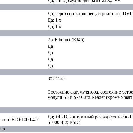
Да; Гнездо аудио для разъема 3,5 мм
Да; через сопрягающее устройство с DV
Да; 1 x
Да; 1 x
2 x Ethernet (RJ45)
Да
Да
Да
Да
802.11ac
Состояние аккумулятора, состояние уст
модули S5 и S7/ Card Reader (кроме Smar
Да; ±4 кВ, контактный разряд (согласно I
асно IEC 61000-4-2
61000-4-2; ESD)
вию