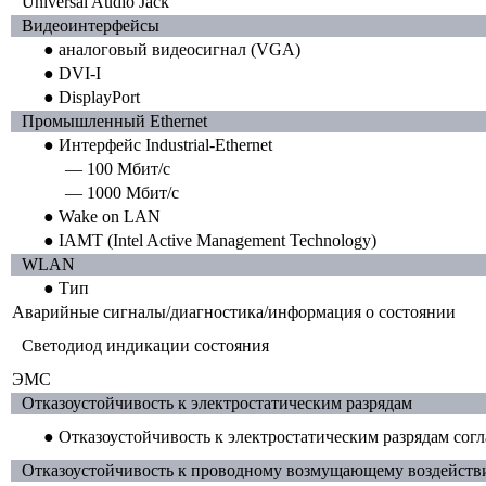
Universal Audio Jack
Видеоинтерфейсы
● аналоговый видеосигнал (VGA)
● DVI-I
● DisplayPort
Промышленный Ethernet
● Интерфейс Industrial-Ethernet
— 100 Мбит/с
— 1000 Мбит/с
● Wake on LAN
● IAMT (Intel Active Management Technology)
WLAN
● Тип
Аварийные сигналы/диагностика/информация о состоянии
Светодиод индикации состояния
ЭМС
Отказоустойчивость к электростатическим разрядам
● Отказоустойчивость к электростатическим разрядам согл
Отказоустойчивость к проводному возмущающему воздейст