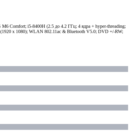
6 Comfort; i5-8400H (2.5 до 4.2 ГГц; 4 ядра + hyper-threading;
D (1920 x 1080); WLAN 802.11ac & Bluetooth V5.0; DVD +/-RW;