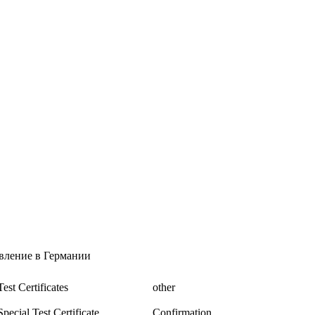
овление в Германии
Test Certificates
other
Special Test Certificate
Confirmation