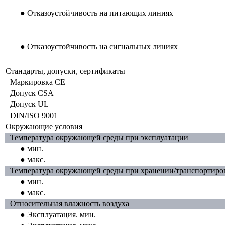
● Отказоустойчивость на питающих линиях
● Отказоустойчивость на сигнальных линиях
Стандарты, допуски, сертификаты
Маркировка CE
Допуск CSA
Допуск UL
DIN/ISO 9001
Окружающие условия
Температура окружающей среды при эксплуатации
● мин.
● макс.
Температура окружающей среды при хранении/транспортиро
● мин.
● макс.
Относительная влажность воздуха
● Эксплуатация. мин.