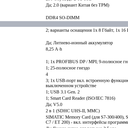
Да; 2.0 (вариант Китая без TPM)
DDR4 SO-DIMM
2; варианты оснащения 1x 8 Гбайт, 1x 16 
Да; Литиево-ионный аккумулятор
8,25 A·h
1; 1x PROFIBUS DP / MPI; 9-полюсное гне
1; 25-полюсное гнездо
4
3; 1x USB-порт вкл. встроенную функцию
выключенном устройстве
1; USB 3.1 Gen. 2
1; Smart Card Reader (ISO/IEC 7816)
Да; V5.0
2 в 1 (SDHC UHS-II, MMC)
SIMATIC Memory Card (для S7-300/400), S
C7 / ET 200) - вкл. интерфейсы програм