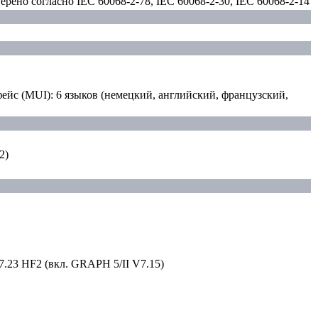
верено согласно IEC 60068-2-78, IEC 60068-2-30, IEC 60068-2-14
йс (MUI): 6 языков (немецкий, английский, французский,
2)
7.23 HF2 (вкл. GRAPH 5/II V7.15)