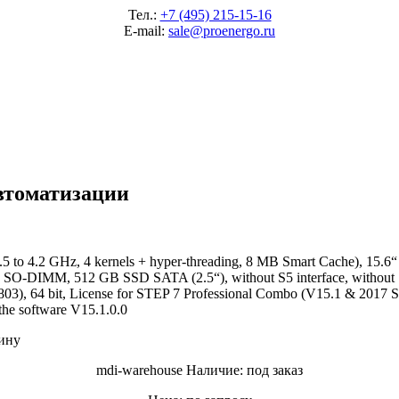
Тел.:
+7 (495) 215-15-16
E-mail:
sale@proenergo.ru
втоматизации
4.2 GHz, 4 kernels + hyper-threading, 8 MB Smart Cache), 15.6“ 
DIMM, 512 GB SSD SATA (2.5“), without S5 interface, without 
), 64 bit, License for STEP 7 Professional Combo (V15.1 & 2017
the software V15.1.0.0
ину
mdi-warehouse
Наличие: под заказ