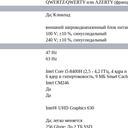
QWERTZ/QWERTY или AZERTY (француз
Да; Кликпад
внешний широкодиапазонный блок пита
100 V; ±10 %, синусоидальный
240 V; ±10 %, синусоидальный
47 Hz
63 Hz
Intel Core i5-8400H (2,5 - 4,2 ГГц, 4 ядра
6 ядер и гипертоковость, 9 МБ Smart Cach
Intel CM246
Да
Да
Intel® UHD Graphics 630
Да; легко меняется
256 Gbyte; До 2 ТБ SSD