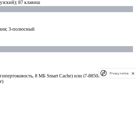
ский); 87 клавиш
ния; 3-полюсный
Privacy notice
 и гипертоковость, 8 МБ Smart Cache) или i7-8850H (2,6 - 4,3 ГГц,
e)