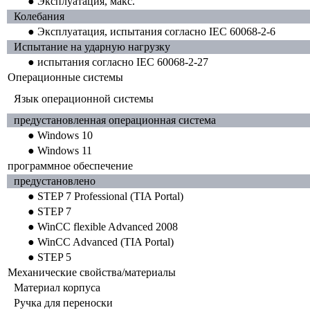
● Эксплуатация, макс.
Колебания
● Эксплуатация, испытания согласно IEC 60068-2-6
Испытание на ударную нагрузку
● испытания согласно IEC 60068-2-27
Операционные системы
Язык операционной системы
предустановленная операционная система
● Windows 10
● Windows 11
программное обеспечение
предустановлено
● STEP 7 Professional (TIA Portal)
● STEP 7
● WinCC flexible Advanced 2008
● WinCC Advanced (TIA Portal)
● STEP 5
Механические свойства/материалы
Материал корпуса
Ручка для переноски