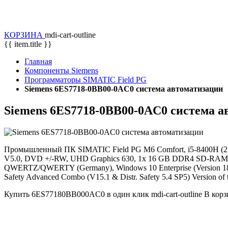
КОРЗИНА
mdi-cart-outline
{{ item.title }}
Главная
Компоненты Siemens
Программаторы SIMATIC Field PG
Siemens 6ES7718-0BB00-0AC0 система автоматизации
Siemens 6ES7718-0BB00-0AC0 система а
Промышленный ПК SIMATIC Field PG M6 Comfort, i5-8400H (2.5 to 
V5.0, DVD +/-RW, UHD Graphics 630, 1x 16 GB DDR4 SD-RAM SO-
QWERTZ/QWERTY (Germany), Windows 10 Enterprise (Version 1803
Safety Advanced Combo (V15.1 & Distr. Safety 5.4 SP5) Version of 
Купить
6ES77180BB000AC0
в один клик
mdi-cart-outline
В корз