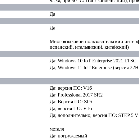
85 %; при 30 °C/ч (без конденсации); про
Да
Да
Многоязыковой пользовательский интерфе
испанский, итальянский, китайский)
Да; Windows 10 IoT Enterprise 2021 LTSC
Да; Windows 11 IoT Enterprise (версия 22H
Да; версия ПО: V16
Да; Professional 2017 SR2
Да; Версия ПО: SP5
Да; версия ПО: V16
Да; дополнительно; версия ПО: STEP 5 V
металл
Да; погружаемый