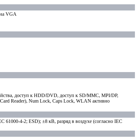
I на VGA
ройства, доступ к HDD/DVD, доступ к SD/MMC, MPI/DP,
t Card Reader), Num Lock, Caps Lock, WLAN активно
EC 61000-4-2; ESD); ±8 кВ, разряд в воздухе (согласно IEC