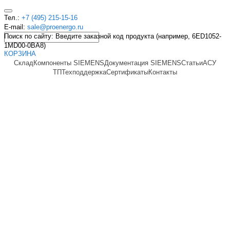
Тел.:
+7 (495) 215-15-16
E-mail:
sale@proenergo.ru
Поиск по сайту: Введите заказной код продукта (например, 6ED1052-
1MD00-0BA8)
КОРЗИНА
Склад
Компоненты SIEMENS
Документация SIEMENS
Статьи
АСУ
ТП
Техподдержка
Сертификаты
Контакты