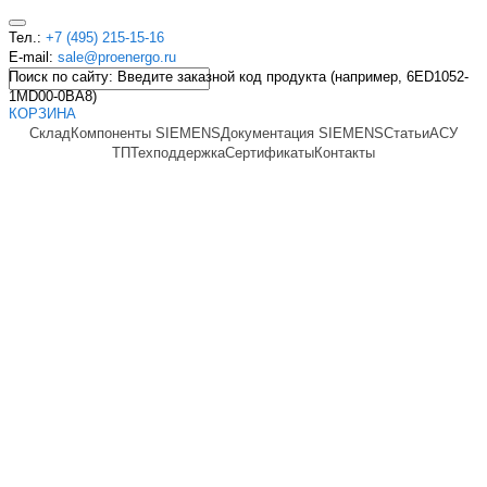
Тел.:
+7 (495) 215-15-16
E-mail:
sale@proenergo.ru
Поиск по сайту: Введите заказной код продукта (например, 6ED1052-
1MD00-0BA8)
КОРЗИНА
Склад
Компоненты SIEMENS
Документация SIEMENS
Статьи
АСУ
ТП
Техподдержка
Сертификаты
Контакты