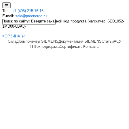
Тел.:
+7 (495) 215-15-16
E-mail:
sale@proenergo.ru
Поиск по сайту: Введите заказной код продукта (например, 6ED1052-
1MD00-0BA8)
КОРЗИНА
Склад
Компоненты SIEMENS
Документация SIEMENS
Статьи
АСУ
ТП
Техподдержка
Сертификаты
Контакты