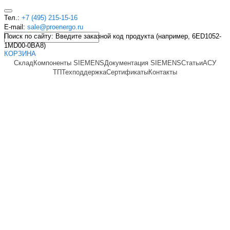
Тел.:
+7 (495) 215-15-16
E-mail:
sale@proenergo.ru
Поиск по сайту: Введите заказной код продукта (например, 6ED1052-
1MD00-0BA8)
КОРЗИНА
Склад
Компоненты SIEMENS
Документация SIEMENS
Статьи
АСУ
ТП
Техподдержка
Сертификаты
Контакты