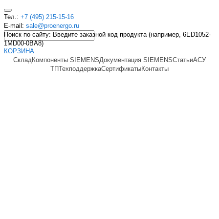
Тел.:
+7 (495) 215-15-16
E-mail:
sale@proenergo.ru
Поиск по сайту: Введите заказной код продукта (например, 6ED1052-
1MD00-0BA8)
КОРЗИНА
Склад
Компоненты SIEMENS
Документация SIEMENS
Статьи
АСУ
ТП
Техподдержка
Сертификаты
Контакты