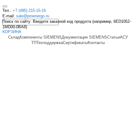
Тел.:
+7 (495) 215-15-16
E-mail:
sale@proenergo.ru
Поиск по сайту: Введите заказной код продукта (например, 6ED1052-
1MD00-0BA8)
КОРЗИНА
Склад
Компоненты SIEMENS
Документация SIEMENS
Статьи
АСУ
ТП
Техподдержка
Сертификаты
Контакты