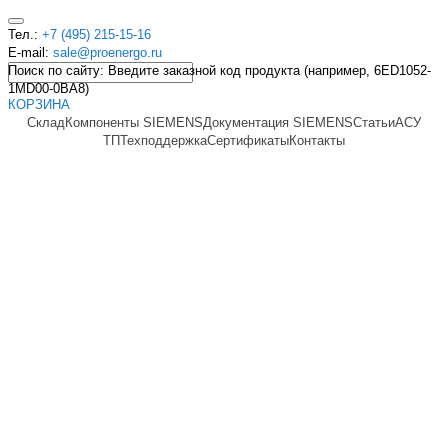
Тел.:
+7 (495) 215-15-16
E-mail:
sale@proenergo.ru
Поиск по сайту: Введите заказной код продукта (например, 6ED1052-
1MD00-0BA8)
КОРЗИНА
Склад
Компоненты SIEMENS
Документация SIEMENS
Статьи
АСУ
ТП
Техподдержка
Сертификаты
Контакты