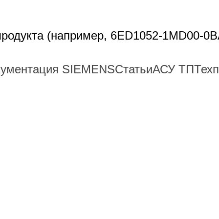
 продукта (например, 6ED1052-1MD00-0B
кументация SIEMENS
Статьи
АСУ ТП
Тех