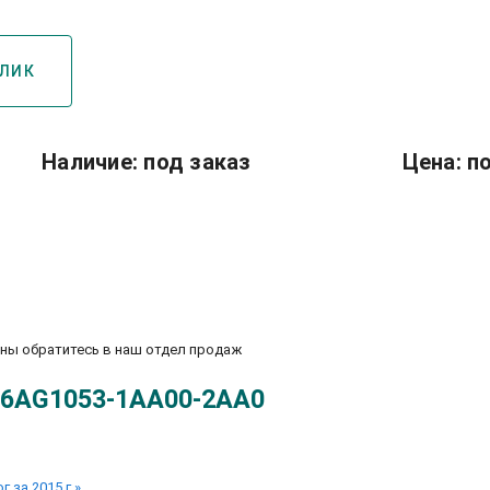
КЛИК
Наличие: под заказ
Цена: п
Подробнее о семействе Logo!8
ены обратитесь в наш отдел продаж
 6AG1053-1AA00-2AA0
 за 2015 г.»