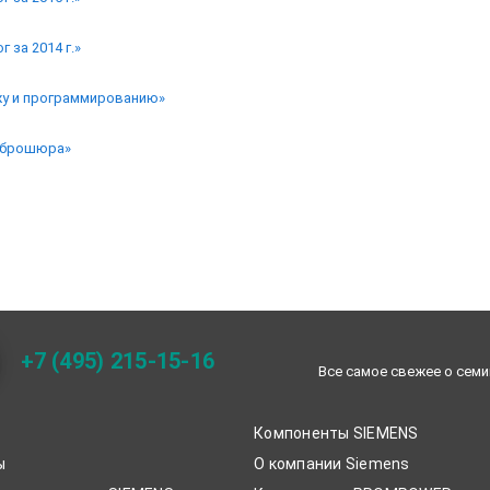
 за 2014 г.»
жу и программированию»
 брошюра»
+7 (495) 215-15-16
Все самое свежее о семи
Компоненты SIEMENS
ы
О компании Siemens