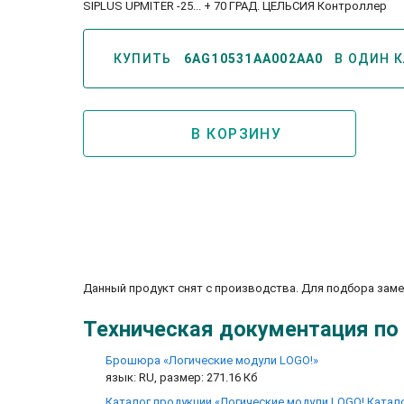
SIPLUS UPMITER -25... + 70 ГРАД. ЦЕЛЬСИЯ Контроллер
КУПИТЬ
6AG10531AA002AA0
В ОДИН 
В КОРЗИНУ
Информация по блокам
питания Sitop для продукции
Simatic, LOGO
Данный продукт снят с производства. Для подбора зам
Техническая документация по
Брошюра «Логические модули LOGO!»
язык: RU, размер: 271.16 Кб
Каталог продукции «Логические модули LOGO! Каталог