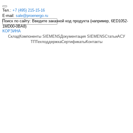
Тел.:
+7 (495) 215-15-16
E-mail:
sale@proenergo.ru
Поиск по сайту: Введите заказной код продукта (например, 6ED1052-
1MD00-0BA8)
КОРЗИНА
Склад
Компоненты SIEMENS
Документация SIEMENS
Статьи
АСУ
ТП
Техподдержка
Сертификаты
Контакты