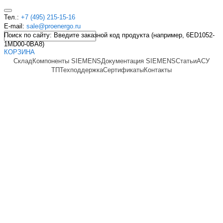
Тел.:
+7 (495) 215-15-16
E-mail:
sale@proenergo.ru
Поиск по сайту: Введите заказной код продукта (например, 6ED1052-
1MD00-0BA8)
КОРЗИНА
Склад
Компоненты SIEMENS
Документация SIEMENS
Статьи
АСУ
ТП
Техподдержка
Сертификаты
Контакты