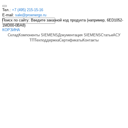
Тел.:
+7 (495) 215-15-16
E-mail:
sale@proenergo.ru
Поиск по сайту: Введите заказной код продукта (например, 6ED1052-
1MD00-0BA8)
КОРЗИНА
Склад
Компоненты SIEMENS
Документация SIEMENS
Статьи
АСУ
ТП
Техподдержка
Сертификаты
Контакты