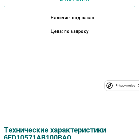
Наличие: под заказ
Цена: по запросу
Информация по блокам
питания Sitop для продукции
Simatic, LOGO
Privacy notice
Подробнее о семействе Logo!8
Технические характеристики
6ED10571AB100BA0