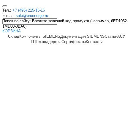
Тел.:
+7 (495) 215-15-16
E-mail:
sale@proenergo.ru
Поиск по сайту: Введите заказной код продукта (например, 6ED1052-
1MD00-0BA8)
КОРЗИНА
Склад
Компоненты SIEMENS
Документация SIEMENS
Статьи
АСУ
ТП
Техподдержка
Сертификаты
Контакты