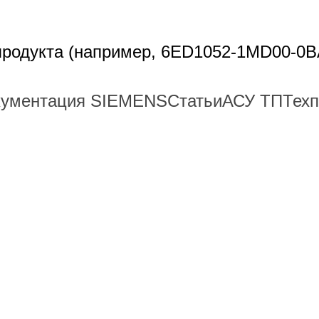
 продукта (например, 6ED1052-1MD00-0B
кументация SIEMENS
Статьи
АСУ ТП
Тех