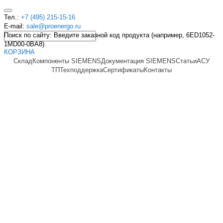
Тел.:
+7 (495) 215-15-16
E-mail:
sale@proenergo.ru
Поиск по сайту: Введите заказной код продукта (например, 6ED1052-
1MD00-0BA8)
КОРЗИНА
Склад
Компоненты SIEMENS
Документация SIEMENS
Статьи
АСУ
ТП
Техподдержка
Сертификаты
Контакты