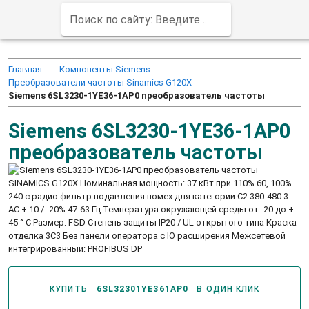
Поиск по сайту: Введите заказной код продукта (например, 6ED1052-1MD00-0BA8)
Главная
Компоненты Siemens
Преобразователи частоты Sinamics G120X
Siemens 6SL3230-1YE36-1AP0 преобразователь частоты
Siemens 6SL3230-1YE36-1AP0
преобразователь частоты
SINAMICS G120X Номинальная мощность: 37 кВт при 110% 60, 100%
240 с радио фильтр подавления помех для категории C2 380-480 3
AC + 10 / -20% 47-63 Гц Температура окружающей среды от -20 до +
45 ° C Размер: FSD Степень защиты IP20 / UL открытого типа Краска
отделка 3C3 Без панели оператора с IO расширения Межсетевой
интегрированный: PROFIBUS DP
КУПИТЬ
6SL32301YE361AP0
В ОДИН КЛИК