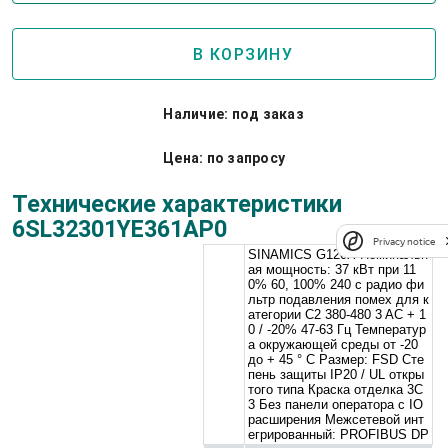
В КОРЗИНУ
Наличие: под заказ
Цена: по запросу
Технические характеристики
6SL32301YE361AP0
Privacy notice
SINAMICS G120X Номинальн
ая мощность: 37 кВт при 11
0% 60, 100% 240 с радио фи
льтр подавления помех для к
атегории C2 380-480 3 AC + 1
0 / -20% 47-63 Гц Температур
а окружающей среды от -20
до + 45 ° C Размер: FSD Сте
пень защиты IP20 / UL откры
того типа Краска отделка 3C
3 Без панели оператора с IO
расширения Межсетевой инт
егрированный: PROFIBUS DP