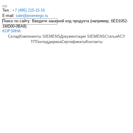
Тел.:
+7 (495) 215-15-16
E-mail:
sale@proenergo.ru
Поиск по сайту: Введите заказной код продукта (например, 6ED1052-
1MD00-0BA8)
КОРЗИНА
Склад
Компоненты SIEMENS
Документация SIEMENS
Статьи
АСУ
ТП
Техподдержка
Сертификаты
Контакты