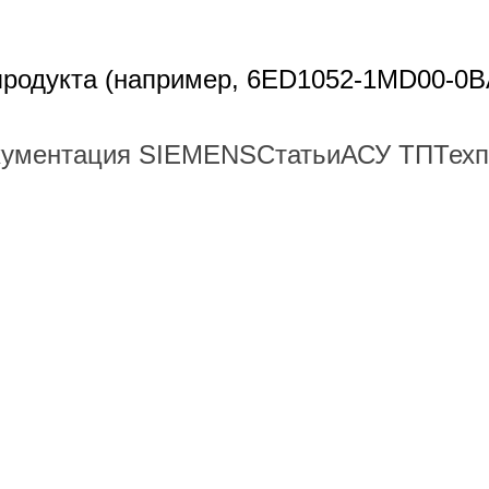
 продукта (например, 6ED1052-1MD00-0B
кументация SIEMENS
Статьи
АСУ ТП
Тех