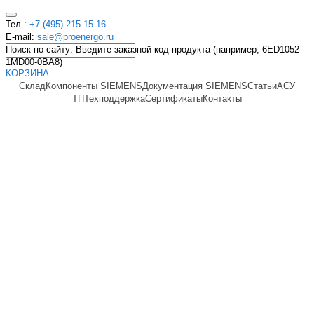
Тел.:
+7 (495) 215-15-16
E-mail:
sale@proenergo.ru
Поиск по сайту: Введите заказной код продукта (например, 6ED1052-
1MD00-0BA8)
КОРЗИНА
Склад
Компоненты SIEMENS
Документация SIEMENS
Статьи
АСУ
ТП
Техподдержка
Сертификаты
Контакты