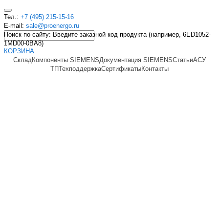
Тел.:
+7 (495) 215-15-16
E-mail:
sale@proenergo.ru
Поиск по сайту: Введите заказной код продукта (например, 6ED1052-
1MD00-0BA8)
КОРЗИНА
Склад
Компоненты SIEMENS
Документация SIEMENS
Статьи
АСУ
ТП
Техподдержка
Сертификаты
Контакты